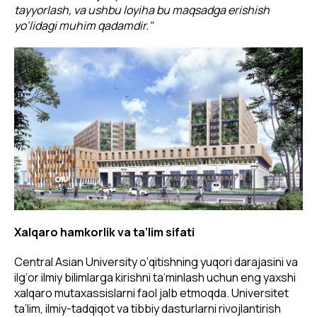
tayyorlash, va ushbu loyiha bu maqsadga erishish
yo‘lidagi muhim qadamdir."
Xalqaro hamkorlik va ta’lim sifati
Central Asian University o‘qitishning yuqori darajasini va
ilg‘or ilmiy bilimlarga kirishni ta’minlash uchun eng yaxshi
xalqaro mutaxassislarni faol jalb etmoqda. Universitet
ta’lim, ilmiy-tadqiqot va tibbiy dasturlarni rivojlantirish