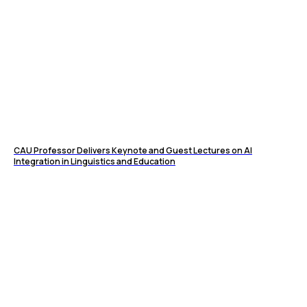
СAU Professor Delivers Keynote and Guest Lectures on AI
Integration in Linguistics and Education