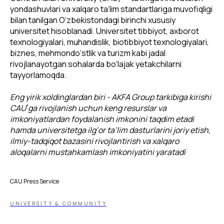
yondashuvlari va xalqaro ta’lim standartlariga muvofiqligi
bilan tanilgan O‘zbekistondagi birinchi xususiy
universitet hisoblanadi. Universitet tibbiyot, axborot
texnologiyalari, muhandislik, biotibbiyot texnologiyalari,
biznes, mehmondo‘stlik va turizm kabi jadal
rivojlanayotgan sohalarda bo‘lajak yetakchilarni
tayyorlamoqda.
Eng yirik xoldinglardan biri - AKFA Group tarkibiga kirishi
CAUʼga rivojlanish uchun keng resurslar va
imkoniyatlardan foydalanish imkonini taqdim etadi
hamda universitetga ilg‘or ta’lim dasturlarini joriy etish,
ilmiy-tadqiqot bazasini rivojlantirish va xalqaro
aloqalarni mustahkamlash imkoniyatini yaratadi
CAU Press Service
UNIVERSITY & COMMUNITY