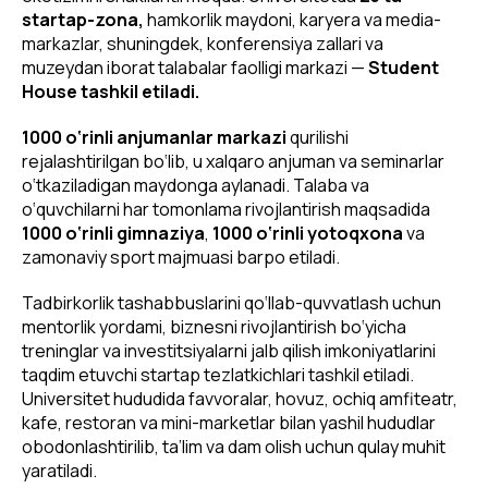
startap-zona,
hamkorlik maydoni, karyera va media-
markazlar, shuningdek, konferensiya zallari va
muzeydan iborat talabalar faolligi markazi —
Student
House tashkil etiladi.
1000 o‘rinli
anjumanlar markazi
qurilishi
rejalashtirilgan bo‘lib, u xalqaro anjuman va seminarlar
o‘tkaziladigan maydonga aylanadi. Talaba va
o‘quvchilarni har tomonlama rivojlantirish maqsadida
1000 o‘rinli gimnaziya
,
1000 o‘rinli
yotoqxona
va
zamonaviy sport majmuasi barpo etiladi.
Tadbirkorlik tashabbuslarini qo‘llab-quvvatlash uchun
mentorlik yordami, biznesni rivojlantirish bo‘yicha
treninglar va investitsiyalarni jalb qilish imkoniyatlarini
taqdim etuvchi startap tezlatkichlari tashkil etiladi.
Universitet hududida favvoralar, hovuz, ochiq amfiteatr,
kafe, restoran va mini-marketlar bilan yashil hududlar
obodonlashtirilib, ta’lim va dam olish uchun qulay muhit
yaratiladi.