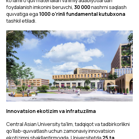
ko‘lamli o‘quv materiallari va ilmiy adabiyotlardan
foydalanish imkonini beruvchi,
30 000
nashrni
saqlash
quvvatiga ega
1000 o‘rinli fundamental kutubxona
tashkil etiladi.
Innovatsion ekotizim va infratuzilma
Central Asian University ta’lim, tadqiqot va tadbirkorlikni
qo‘llab-quvvatlash uchun zamonaviy innovatsion
ekotizimni shakllantirmoqda. Universitetda
25 ta