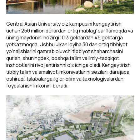
Central Asian University o‘z kampusini kengaytirish
uchun 250 million dollardan ortiq mablag‘ sarflamoqda va
uning maydonini hozirgi 10,3 gektardan 45 gektarga
yetkazmoqda. Ushbu ulkan loyiha 30 dan ortiq tibbiyot
yo‘nalishlarini qamrab oluvchi tibbiyot shaharchasini
qurish, shuningdek, boshqa ta’lim va ilmiy-tadqiqot
inshootlarini rivojlantirishni o‘z ichiga oladi. Kengaytirish
tibbiy ta’lim va amaliyot imkoniyatlarini sezilarli darajada
oshiradi, talabalarga ilg‘or bilim va texnologiyalardan
foydalanish imkonini beradi.