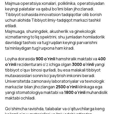
Majmua operatsiya xonalari, poliklinika, operatsiyadan
keyingi palatalar va qabul bo‘limi bilan jihozlanadi.
Tibbiyot sohasida innovatsion tadqiqotlar olib borish
uchun alohida Tibbiyot ilmiy-tadqiqot markazi tashkil
etiladi.
Majmuaga, shuningdek, akusherlik va ginekologik
xizmatlarning to‘liq spektrini, shu jumladan homiladorlik
davridagi tashxis va tug‘ruqdan keyingi parvarishni
ta’minlaydigan tug‘ruqxona ham kiradi.
Loyiha doirasida
900 o‘rinli
hamshiralik maktabi va
400
o‘rinli
rezidenturani o‘z ichiga olgan
3000 o‘rinli
yangi
tibbiyot o‘quv binosi quriladi, bu esa malakali tibbiyot
mutaxassislari sonini ko‘paytirish imkonini beradi.
Universitetda zamonaviy laboratoriyalar va texnologik
markazlar bilan jihozlangan
2500 o‘rinli
klinikaga ega
yangi stomatologiya maktabi va
1800 o‘rinli
muhandislik
maktabi ochiladi.
Qo‘shimcha ravishda, talabalar va o‘qituvchilarga keng