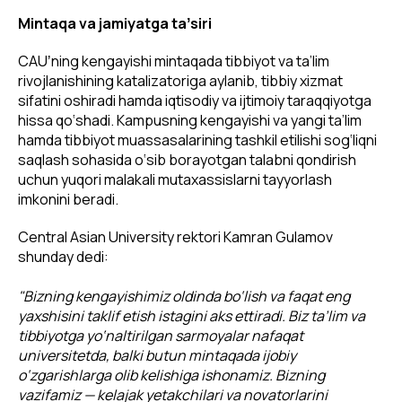
Mintaqa va jamiyatga taʼsiri
CAUʼning kengayishi mintaqada tibbiyot va ta’lim
rivojlanishining katalizatoriga aylanib, tibbiy xizmat
sifatini oshiradi hamda iqtisodiy va ijtimoiy taraqqiyotga
hissa qo‘shadi. Kampusning kengayishi va yangi ta’lim
hamda tibbiyot muassasalarining tashkil etilishi sog‘liqni
saqlash sohasida o‘sib borayotgan talabni qondirish
uchun yuqori malakali mutaxassislarni tayyorlash
imkonini beradi.
Central Asian University rektori Kamran Gulamov
shunday dedi:
"Bizning kengayishimiz oldinda bo‘lish va faqat eng
yaxshisini taklif etish istagini aks ettiradi. Biz ta’lim va
tibbiyotga yo‘naltirilgan sarmoyalar nafaqat
universitetda, balki butun mintaqada ijobiy
o‘zgarishlarga olib kelishiga ishonamiz. Bizning
vazifamiz — kelajak yetakchilari va novatorlarini