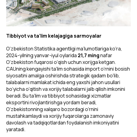
Tibbiyot va ta’lim kelajagiga sarmoyalar
O‘zbekiston Statistika agentligi ma’lumotlariga ko‘ra,
2024-yilning yanvar-iyul oylarida
21,7 ming
nafar
O‘zbekiston fuqarosi o‘qish uchun xorijga ketgan.
CAUning kengayishi ta’lim sohasida import o‘rnini bosish
siyosatini amalga oshirishda strategik qadam bo‘lib,
talabalarni mamlakat ichida eng yaxshi jahon usullari
bo‘yicha o‘qitish va xorijiy talabalarni jalb qilish imkonini
beradi. Bu ta’lim va tibbiyot sohasidagi xizmatlar
eksportini rivojlantirishga yordam beradi,
O‘zbekistonning xalqaro bozordagi o‘rnini
mustahkamlaydi va xorijiy fuqarolarga zamonaviy
davolash va tadqiqotlardan foydalanish imkoniyatini
yaratadi.