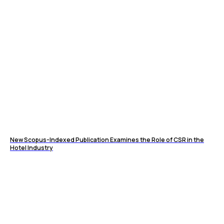
New Scopus-Indexed Publication Examines the Role of CSR in the
Hotel Industry