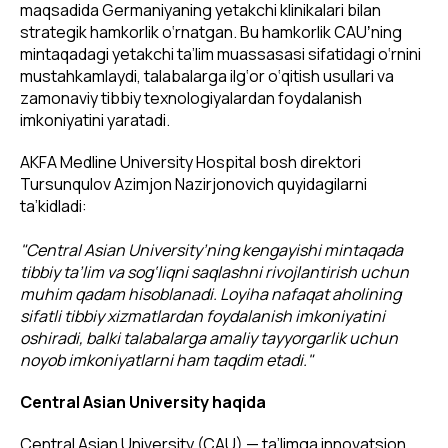
maqsadida Germaniyaning yetakchi klinikalari bilan
strategik hamkorlik o‘rnatgan. Bu hamkorlik CAUʼning
mintaqadagi yetakchi ta’lim muassasasi sifatidagi o‘rnini
mustahkamlaydi, talabalarga ilg‘or o‘qitish usullari va
zamonaviy tibbiy texnologiyalardan foydalanish
imkoniyatini yaratadi.
AKFA Medline University Hospital bosh direktori
Tursunqulov Azimjon Nazirjonovich quyidagilarni
ta’kidladi:
"Central Asian University’ning kengayishi mintaqada
tibbiy ta’lim va sog‘liqni saqlashni rivojlantirish uchun
muhim qadam hisoblanadi. Loyiha nafaqat aholining
sifatli tibbiy xizmatlardan foydalanish imkoniyatini
oshiradi, balki talabalarga amaliy tayyorgarlik uchun
noyob imkoniyatlarni ham taqdim etadi."
Central Asian University haqida
Central Asian University (CAU) — ta’limga innovatsion